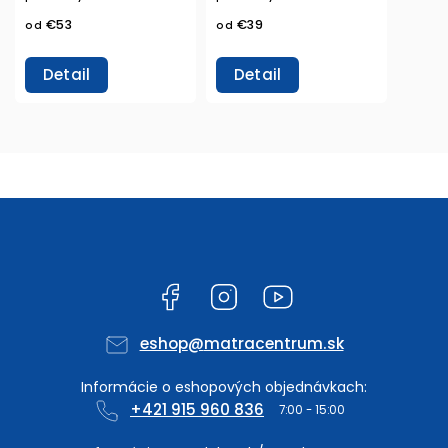
€53
€39
od
od
Detail
Detail
Facebook
Instagram
YouTube
eshop
@
matracentrum.sk
+421 915 960 836