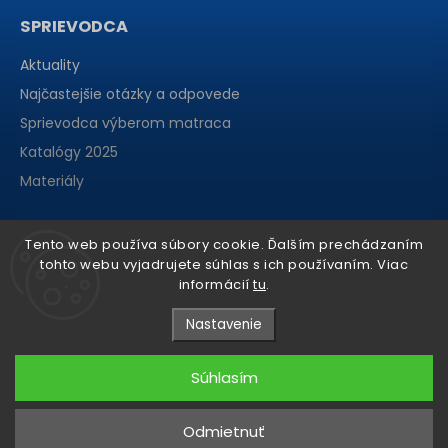
SPRIEVODCA
Aktuality
Najčastejšie otázky a odpovede
Sprievodca výberom matraca
Katalógy 2025
Materiály
Tento web používa súbory cookie. Ďalším prechádzaním
tohto webu vyjadrujete súhlas s ich používaním. Viac
informácií
tu
.
Nastavenie
Súhlasím
Copyright 2026
matraCentrum
. Všetky práva vyhradené.
Odmietnuť
Grafický návrh vytvořil a nakódoval
Shoptak.cz