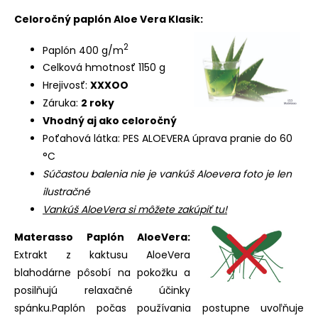
Celoročný paplón Aloe Vera Klasik:
2
Paplón 400 g/m
Celková hmotnosť 1150 g
Hrejivosť:
XXXOO
Záruka:
2 roky
Vhodný aj ako celoročný
Poťahová látka: PES ALOEVERA úprava pranie do 60
°C
Súčastou balenia nie je vankúš Aloevera foto je len
ilustračné
Vankúš AloeVera si môžete zakúpiť tu!
Materasso Paplón AloeVera:
Extrakt z kaktusu AloeVera
blahodárne pôsobí na pokožku a
posilňujú relaxačné účinky
spánku.Paplón počas používania postupne uvoľňuje