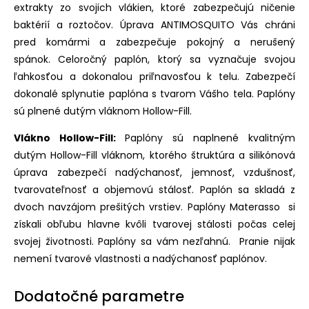
extrakty zo svojich vlákien, ktoré zabezpečujú ničenie
baktérií a roztočov. Úprava ANTIMOSQUITO Vás chráni
pred komármi a zabezpečuje pokojný a nerušený
spánok. Celoročný paplón, ktorý sa vyznačuje svojou
ľahkosťou a dokonalou priľnavosťou k telu. Zabezpečí
dokonalé splynutie paplóna s tvarom Vášho tela. Paplóny
sú plnené dutým vláknom Hollow-Fill.
Vlákno Hollow-Fill:
Paplóny sú naplnené kvalitným
dutým Hollow-Fill vláknom, ktorého štruktúra a silikónová
úprava zabezpečí nadýchanosť, jemnosť, vzdušnosť,
tvarovateľnosť a objemovú stálosť. Paplón sa skladá z
dvoch navzájom prešitých vrstiev. Paplóny Materasso si
získali obľubu hlavne kvôli tvarovej stálosti počas celej
svojej životnosti. Paplóny sa vám nezľahnú. Pranie nijak
nemení tvarové vlastnosti a nadýchanosť paplónov.
Dodatočné parametre