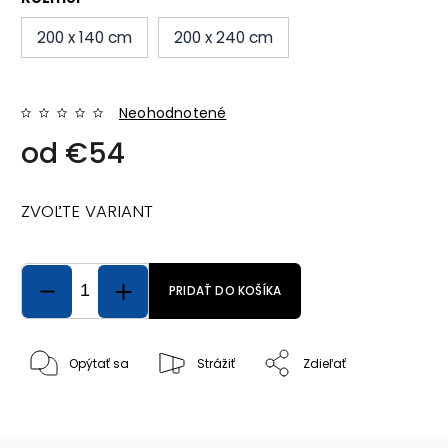
200 x 140 cm
200 x 240 cm
Neohodnotené
od
€54
ZVOĽTE VARIANT
PRIDAŤ DO KOŠÍKA
Opýtať sa
Strážiť
Zdieľať