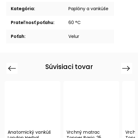
Kategória
:
Paplóny a vankúše
Prateľnosť poťahu
:
60 °C
Poťah
:
Velur
Súvisiaci tovar
Previous
Next
Vrchný matrac
Vrchný matrac
Vr
Topper Basic 25
Topper 28 zónovaný