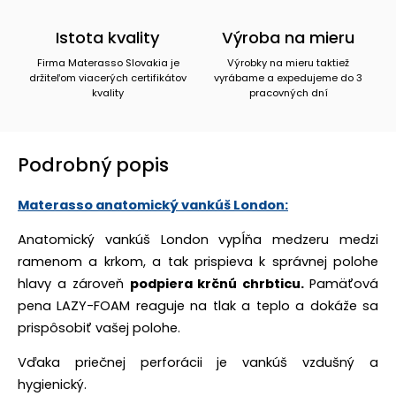
Istota kvality
Výroba na mieru
Firma Materasso Slovakia je
Výrobky na mieru taktiež
držiteľom viacerých certifikátov
vyrábame a expedujeme do 3
kvality
pracovných dní
Podrobný popis
Materasso anatomický vankúš London:
Anatomický vankúš London vypĺňa medzeru medzi
ramenom a krkom, a tak prispieva k správnej polohe
hlavy a zároveň
podpiera krčnú chrbticu.
Pamäťová
pena LAZY-FOAM reaguje na tlak a teplo a dokáže sa
prispôsobiť vašej polohe.
Vďaka priečnej perforácii je vankúš vzdušný a
hygienický.