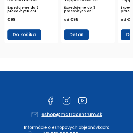
Expedujeme do 3
Expedujeme do 3
Ex
pracovných dní
pracovných dní
pr
€95
€125
od
od
od
Detail
Detail
Facebook
Instagram
YouTube
eshop
@
matracentrum.sk