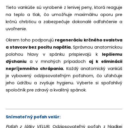
Tieto vankúše sú vyrobené z lenivej peny, ktorá reaguje
na teplo a tlak, čo umožňuje maximálnu oporu pre
krčnú chrbticu a zabezpečuje dokonalé odľahčenie a
uvoľnenie.
Okrem toho podporujú
regeneráciu krčného svalstva
a stavcov bez pocitu napätia.
S
právnou anatomickou
polohou hlavy v spánku prispievajú k
lepšiemu
dýchaniu
a v mnohých prípadoch
aj k eliminácii
nepríjemného chrápania.
Každý anatomický vankúš
je vybavený odzipsovateľným poťahom, čo uľahčuje
jeho údržbu a zvyšuje hygienu. Vyberte si spoľahlivý
spoločník pre zdravý a kvalitný spánok.
Snímateľný poťah velúr:
Poťah z látky VELUR
:
Odzipsovateľný poťah z hladkej