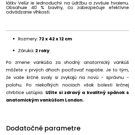
látky Velúr je jednoduchý na údržbu a zvyšuje hygienu.
Obsahuje 40 % bavlny, čo zabezpečuje efektívne
odvádzanie vlhkosti.
Rozmery:
72 x 42 x 12 cm
Záruka:
2 roky
Po zmene vankúša za vhodný anatomický vankúš
môžete v prvých dňoch pociťovať napätie. Je to tým,
že vaše krčné svaly si zvykajú na novú - správnu -
polohu. Po niekoľkých nociach však bolesti krčnej
chrbtice ustúpia.
Užite si zdravý a kvalitný spánok s
anatomickým vankúšom London.
Dodatočné parametre