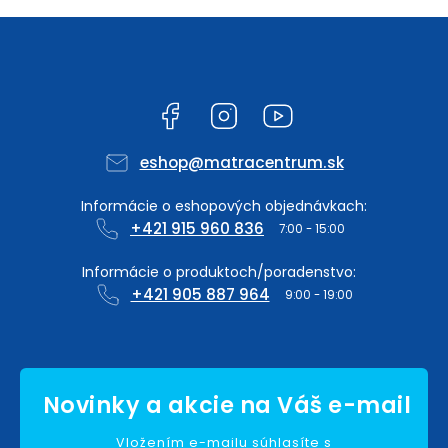
Facebook
Instagram
YouTube
eshop
@
matracentrum.sk
+421 915 960 836
+421 905 887 964
Vložením e-mailu súhlasíte s