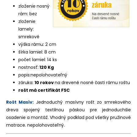
zloženie nosný
rám: bez
zloženie
lamely:
smrekové
výška rámu: 2 cm
šírka lamiel: 8 cm
počet lamiel: 14 ks
nostnosť:
120 Kg
popis:nepolohovateľný
záruka:
10 rokov
na drevené nosné časti rámu roštu
rošt má certifikát FSC
Rošt Masív:
Jednoduchý masívny rošt zo smrekového
dreva spojený textilnou páskou pre jednoduchšie
osadenie a montáž. Vhodný podklad pod všetky pružinové
matrace. nepolohovateľný.