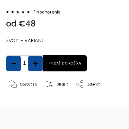
1 hodnotenie
od
€48
ZVOĽTE VARIANT
PRIDAŤ DO KOŠÍKA
Opýtať sa
Strážiť
Zdieľať