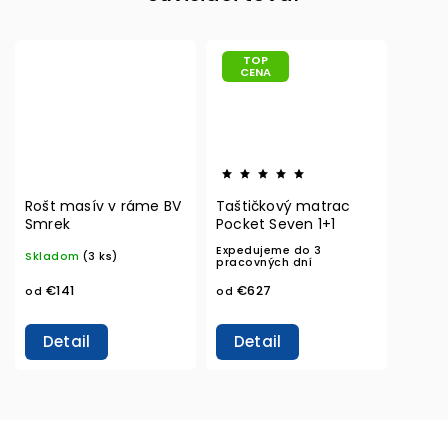
TOP
CENA
Rošt masív v ráme BV
Taštičkový matrac
Smrek
Pocket Seven 1+1
Expedujeme do 3
Skladom
(3 ks)
pracovných dní
€141
€627
od
od
Detail
Detail