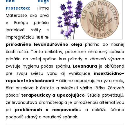
Bed Bugs
Protected:
Firma
Materasso ako prvá
v Európe prináša
lamelové rošty s
impregnáciou
100 %
prírodného levanduľového oleja
priamo do nosnej
časti roštu. Tento unikátny, patentom chránený spôsob
prináša do vašej spálne kus prírody a zároveň výrazne
zvyšuje hygienu počas spánku.
Levanduľa
je obľúbená
pre svoju sviežu vôňu aj vynikajúce
insekticídno-
repelentné vlastnosti
– účinne odpudzuje hmyz a mole,
čím prispieva k čistote a sviežosti vášho lôžka. Zároveň
pôsobí
terapeuticky a upokojujúco
. Štúdie potvrdzujú,
že levanduľová aromaterapia je prirodzenou alternatívou
pri
problémoch s nespavosťo
u a dokáže účinne
podporiť zdravý a nerušený spánok.