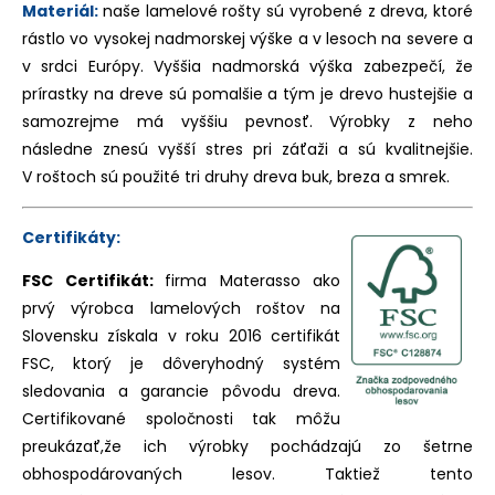
Materiál:
naše lamelové rošty sú vyrobené z dreva, ktoré
rástlo vo vysokej nadmorskej výške a v lesoch na severe a
v srdci Európy. Vyššia nadmorská výška zabezpečí, že
prírastky na dreve sú pomalšie a tým je drevo hustejšie a
samozrejme má vyššiu pevnosť. Výrobky z neho
následne znesú vyšší stres pri záťaži a sú kvalitnejšie.
V roštoch sú použité tri druhy dreva buk, breza a smrek.
Certifikáty:
FSC Certifikát:
firma Materasso ako
prvý výrobca lamelových roštov na
Slovensku získala v roku 2016 certifikát
FSC, ktorý je dôveryhodný systém
sledovania a garancie pôvodu dreva.
Certifikované spoločnosti tak môžu
preukázať,že ich výrobky pochádzajú zo šetrne
obhospodárovaných lesov. Taktiež tento