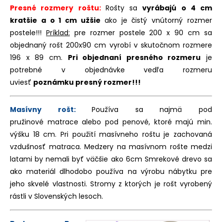
Presné rozmery roštu:
Rošty sa
vyrábajú o 4 cm
kratšie a o 1 cm užšie
ako je čistý vnútorný rozmer
postele!!!
Príklad:
pre rozmer postele 200 x 90 cm sa
objednaný rošt 200x90 cm vyrobí v skutočnom rozmere
196 x 89 cm.
Pri objednaní presného rozmeru
je
potrebné v objednávke vedľa rozmeru
uviesť
poznámku presný rozmer!!!
Masívny rošt:
Používa sa najmä pod
pružinové matrace alebo pod penové, ktoré majú min.
výšku 18 cm. Pri použití masívneho roštu je zachovaná
vzdušnosť matraca. Medzery na masívnom rošte medzi
latami by nemali byť väčšie ako 6cm Smrekové drevo sa
ako materiál dlhodobo používa na výrobu nábytku pre
jeho skvelé vlastnosti. Stromy z ktorých je rošt vyrobený
rástli v Slovenských lesoch.