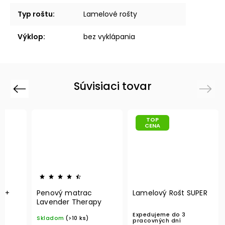
Typ roštu
:
Lamelové rošty
Výklop
:
bez vyklápania
Súvisiaci tovar
Previous
Next
TOP
CENA
n +
Penový matrac
Lamelový Rošt SUPER
Lavender Therapy
Expedujeme do 3
Skladom
(>10 ks)
pracovných dní