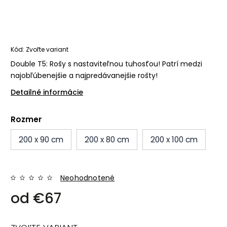
Kód:
Zvoľte variant
Double T5: Rošy s nastaviteľnou tuhosťou! Patrí medzi
najobľúbenejšie a najpredávanejšie rošty!
Detailné informácie
Rozmer
200 x 90 cm
200 x 80 cm
200 x 100 cm
Neohodnotené
od
€67