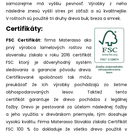
samozrejme má vyššiu pevnosť. Výrobky z neho
následne znesú vyšší stres pri záťaži a sú kvalitnejšie.
V roštoch sú použité tri druhy dreva buk, breza a smrek.
Certifikáty:
FSC Certifikát:
firma Materasso ako
prvý výrobca lamelových roštov na
slovensku získala v roku 2016 certifikát
FSC ktorý je dôveryhodný systém
sledovania a garancie pôvodu dreva.
Certifikované spoločnosti tak môžu
preukázať že ich výrobky pochádzajú zo šetrne
obhospodarovaných lesov. Taktiež tento
certifikát garantuje že drevo pochádza z legálnej
ťažby. Drevo je pestované za účelom následnej ťažby
a jeho využitia v drevárskom priemysle, tým dosahuje
vysokú kvalitu. Firma Materasso Slovakia získala Certifikát
FSC 100 % čo dokladuje že všetko drevo použité v