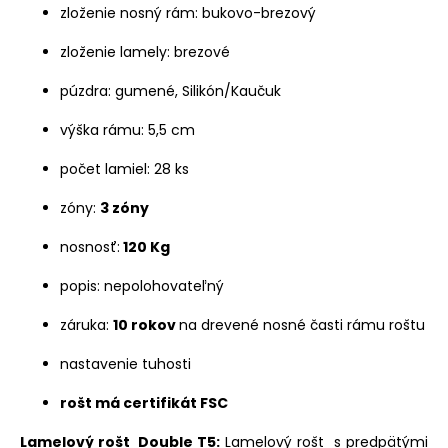
zloženie nosný rám: bukovo-brezový
zloženie lamely: brezové
púzdra: gumené, Silikón/Kaučuk
výška rámu: 5,5 cm
počet lamiel: 28 ks
zóny:
3 zóny
nosnosť:
120 Kg
popis: nepolohovateľný
záruka:
10 rokov
na drevené nosné časti rámu roštu
nastavenie tuhosti
rošt má certifikát FSC
Lamelový rošt Double T5:
Lamelový rošt s predpätými