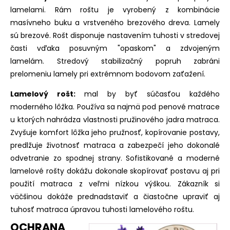
lamelami. Rám roštu je vyrobený z kombinácie
masívneho buku a vrstveného brezového dreva. Lamely
sú brezové. Rošt disponuje nastavením tuhosti v stredovej
časti vďaka posuvným "opaskom" a zdvojeným
lamelám. Stredový stabilizačný popruh zabráni
prelomeniu lamely pri extrémnom bodovom zaťažení.
Lamelový rošt:
mal by byť súčasťou každého
moderného lôžka. Používa sa najmä pod penové matrace
u ktorých nahrádza vlastnosti pružinového jadra matraca.
Zvyšuje komfort lôžka jeho pružnosť, kopírovanie postavy,
predlžuje životnosť matraca a zabezpečí jeho dokonalé
odvetranie zo spodnej strany. Sofistikované a moderné
lamelové rošty dokážu dokonale skopírovať postavu aj pri
použití matraca z veľmi nízkou výškou. Zákazník si
väčšinou dokáže prednadstaviť a čiastočne upraviť aj
tuhosť matraca úpravou tuhosti lamelového roštu.
OCHRANA