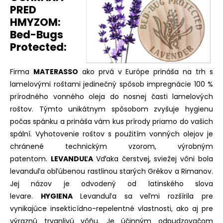
PRED
HMYZOM:
Bed-Bugs
Protected:
Firma
MATERASSO
ako prvá v Európe prináša na trh s
lamelovými roštami jedinečný spôsob impregnácie 100 %
prírodného vonného oleja do nosnej časti lamelových
roštov. Týmto unikátnym spôsobom zvyšuje hygienu
počas spánku a prináša vám kus prírody priamo do vašich
spální. Vyhotovenie roštov s použitím vonných olejov je
chránené technickým vzorom, výrobným
patentom.
LEVANDUĽA
Vďaka čerstvej, sviežej vôni bola
levanduľa obľúbenou rastlinou starých Grékov a Rimanov.
Jej názov je odvodený od latinského slova
levare.
HYGIENA
Levanduľa sa veľmi rozšírila pre
vynikajúce insekticídno-repelentné vlastnosti, ako aj pre
výraznú trvanlivú vôňu. Je účinným odpudzovačom