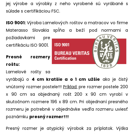
jej výrobe a výrobky z neho vyrobené sú vyrábané s
súlade s certifikáciou FSC.
ISO 9001:
Výroba Lamelových roštov a matracov vo firme
Materasso Slovakia spĺňa a beží pod normami a
požiadavkami pre
certifikáciu ISO 9001.
Presné rozmery
roštu:
Lamelové rošty sa
vyrábajú o
4 cm kratšie a o 1 cm užšie
ako je čistý
vnútorný rozmer postele!!!
Príklad:
pre rozmer postele 200
x 90 cm sa objednaný rošt 200 x 90 cm vyrobí v
skutočnom rozmere 196 x 89 cm. Pri objednaní presného
rozmeru je potrebné v objednávke vedľa rozmeru uviesť
poznámku
presný rozmer!!!
Presný rozmer je atypický výrobok za príplatok. Výška