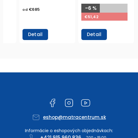
–6 %
€685
od
€51,42
Detail
Detail
Facebook
Instagram
YouTube
eshop
@
matracentrum.sk
+421 915 960 836