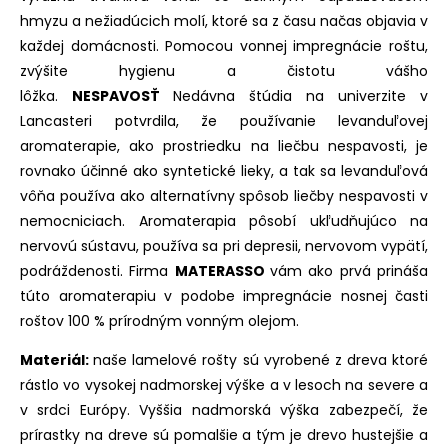
hmyzu a nežiadúcich molí, ktoré sa z času načas objavia v
každej domácnosti. Pomocou vonnej impregnácie roštu,
zvýšite hygienu a čistotu vášho
lôžka.
NESPAVOSŤ
Nedávna štúdia na univerzite v
Lancasteri potvrdila, že používanie levanduľovej
aromaterapie, ako prostriedku na liečbu nespavosti, je
rovnako účinné ako syntetické lieky, a tak sa levanduľová
vôňa používa ako alternatívny spôsob liečby nespavosti v
nemocniciach. Aromaterapia pôsobí ukľudňujúco na
nervovú sústavu, používa sa pri depresii, nervovom vypätí,
podráždenosti. Firma
MATERASSO
vám ako prvá prináša
túto aromaterapiu v podobe impregnácie nosnej časti
roštov 100 % prírodným vonným olejom.
Materiál:
naše lamelové rošty sú vyrobené z dreva ktoré
rástlo vo vysokej nadmorskej výške a v lesoch na severe a
v srdci Európy. Vyššia nadmorská výška zabezpečí, že
prírastky na dreve sú pomalšie a tým je drevo hustejšie a