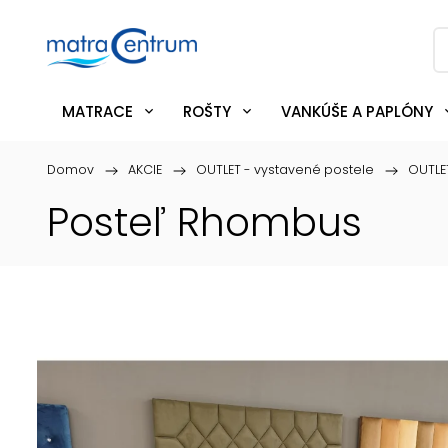
MATRACE
ROŠTY
VANKÚŠE A PAPLÓNY
Domov
/
AKCIE
/
OUTLET - vystavené postele
/
OUTLE
Posteľ Rhombus