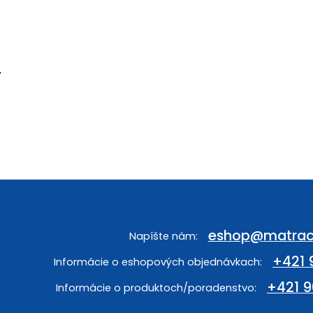
,
eshop
@
matrac
+421 
+421 9