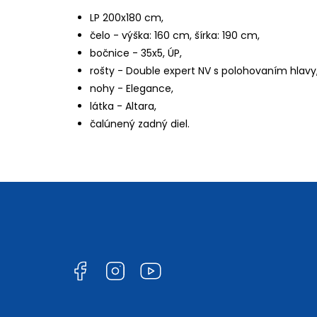
LP 200x180 cm,
čelo - výška: 160 cm, šírka: 190 cm,
bočnice - 35x5, ÚP,
rošty - Double expert NV s polohovaním hlavy
nohy - Elegance,
látka - Altara,
čalúnený zadný diel.
Facebook
Instagram
YouTube