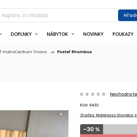
Hľad
DOPLNKY
NÁBYTOK
NOVINKY
POUKAZY
T matraCentrum Trnava
/
Posteľ Rhombus
Neohodnot
Kód:
9430
Značka:
Materasso Slovakia, s.
–30 %