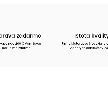
prava zadarmo
Istota kvalit
ákupe nad 200 € Vám tovar
Firma Materasso Slovakia je 
doručíme zdarma
viacerých certifikátov kva