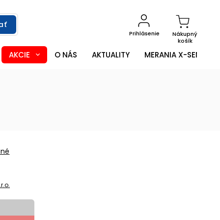
ať
Prihlásenie
Nákupný
košík
AKCIE
O NÁS
AKTUALITY
MERANIA X-SENSOR
ené
r.o.