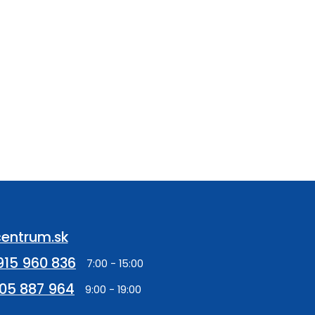
entrum.sk
915 960 836
05 887 964