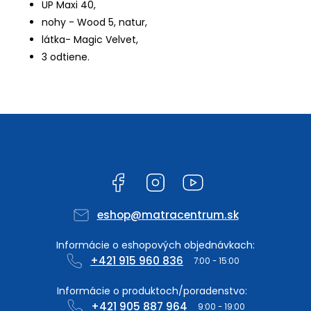
UP Maxi 40,
nohy - Wood 5, natur,
látka- Magic Velvet,
3 odtiene.
Facebook
Instagram
YouTube
eshop
@
matracentrum.sk
+421 915 960 836
+421 905 887 964