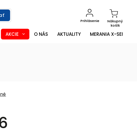
ať
Prihlásenie
Nákupný
košík
AKCIE
O NÁS
AKTUALITY
MERANIA X-SENSOR
ené
6