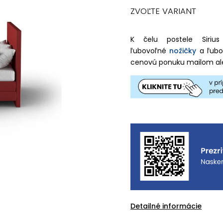
ZVOĽTE VARIANT
K čelu postele Sirius
ľubovoľné
nožičky
a ľub
cenovú ponuku mailom al
Detailné informácie