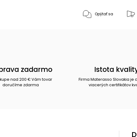
Opýtať sa
prava zadarmo
Istota kvalit
ákupe nad 200 € Vám tovar
Firma Materasso Slovakia je 
doručíme zdarma
viacerých certifikátov kva
D