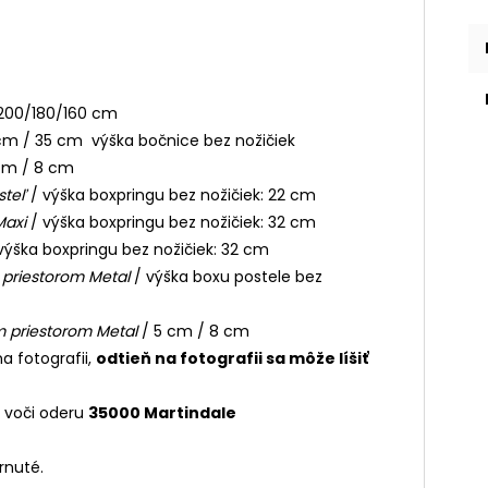
a 200/180/160 cm
 cm / 35 cm výška bočnice bez nožičiek
 cm / 8 cm
steľ
/ výška boxpringu bez nožičiek: 22 cm
Maxi
/ výška boxpringu bez nožičiek: 32 cm
výška boxpringu bez nožičiek: 32 cm
 priestorom Metal
/ výška boxu postele bez
m priestorom Metal
/ 5 cm / 8 cm
na fotografii,
odtieň na fotografii sa môže líšiť
ť voči oderu
35000 Martindale
rnuté.