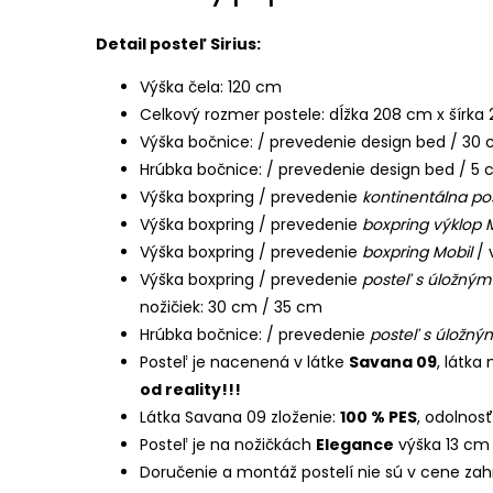
Detail posteľ Sirius:
Výška čela: 120 cm
Celkový rozmer postele: dĺžka 208 cm x šírk
Výška bočnice: / prevedenie design bed / 30
Hrúbka bočnice: / prevedenie design bed / 5
Výška boxpring / prevedenie
kontinentálna po
Výška boxpring / prevedenie
boxpring výklop 
Výška boxpring / prevedenie
boxpring Mobil
/ 
Výška boxpring / prevedenie
posteľ s úložným
nožičiek: 30 cm / 35 cm
Hrúbka bočnice: / prevedenie
posteľ s úložný
Posteľ je nacenená v látke
Savana 09
, látka 
od reality!!!
Látka Savana 09 zloženie:
100 % PES
, odolnos
Posteľ je na nožičkách
Elegance
výška 13 cm
Doručenie a montáž postelí nie sú v cene zah