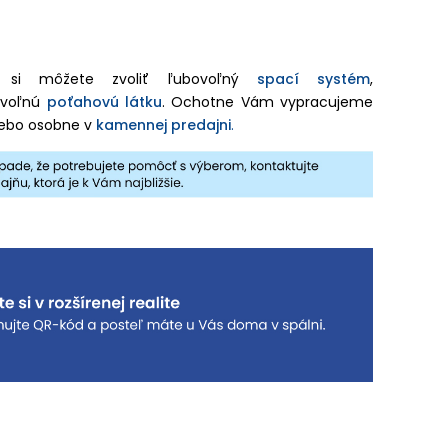
 si môžete zvoliť ľubovoľný
spací systém
,
ovoľnú
poťahovú látku
. Ochotne Vám vypracujeme
ebo osobne v
kamennej predajni
.