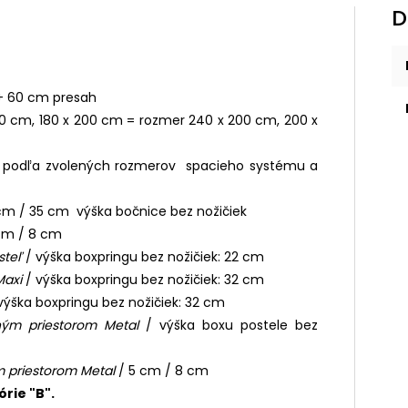
D
 + 60 cm presah
0 cm, 180 x 200 cm = rozmer 240 x 200 cm, 200 x
ka podľa zvolených rozmerov spacieho systému a
 cm / 35 cm výška bočnice bez nožičiek
 cm / 8 cm
steľ
/ výška boxpringu bez nožičiek: 22 cm
Maxi
/ výška boxpringu bez nožičiek: 32 cm
výška boxpringu bez nožičiek: 32 cm
ným priestorom Metal
/ výška boxu postele bez
m priestorom Metal
/ 5 cm / 8 cm
órie "B".