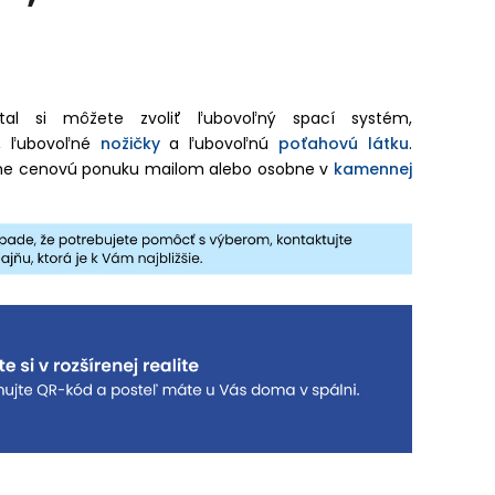
ntal si môžete zvoliť ľubovoľný spací systém,
,
ľubovoľné
nožičky
a ľubovoľnú
poťahovú látku
.
e cenovú ponuku mailom alebo osobne v
kamennej