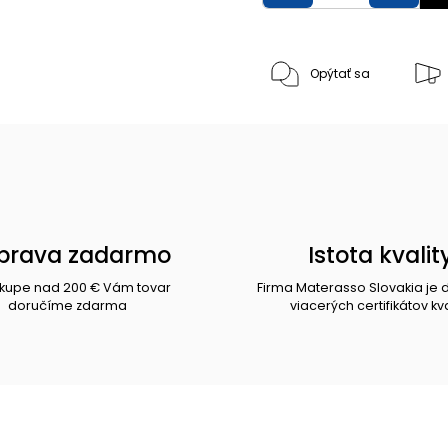
Opýtať sa
prava zadarmo
Istota kvalit
ákupe nad 200 € Vám tovar
Firma Materasso Slovakia je 
doručíme zdarma
viacerých certifikátov kva