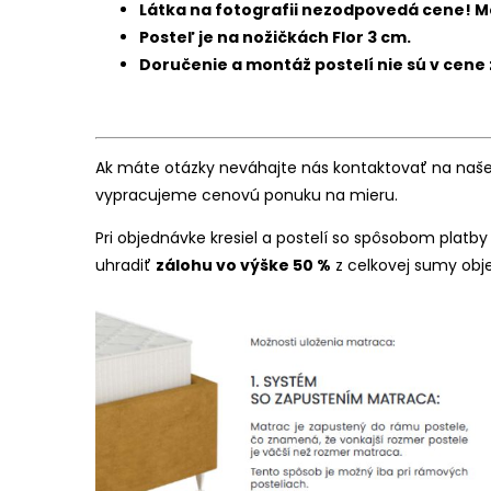
Látka na fotografii nezodpovedá cene! Mô
Posteľ je na nožičkách Flor 3 cm.
Doručenie a montáž postelí nie sú v cene
Ak máte otázky neváhajte nás kontaktovať na našej
vypracujeme cenovú ponuku na mieru.
Pri objednávke kresiel a postelí so spôsobom platby
uhradiť
zálohu vo výške 50 %
z celkovej sumy obj