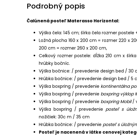
Podrobný popis
Čalúnená posteľ Materasso Horizontal:
Výška čela: 145 cm; šírka čela rozmer postele
Ložná plocha 160 x 200 cm = rozmer 220 x 20
200 cm = rozmer 260 x 200 cm,
Celkový rozmer postele: dĺžka 210 cm x šír
hrúbky bočníc.
Výška bočnice: / prevedenie design bed / 30
Hrúbka bočnice: / prevedenie design bed / 5
Výška boxpring / prevedenie
kontinentálna po
Výška boxpring / prevedenie
boxpring výklop 
Výška boxpring / prevedenie
boxpring Mobil
/ 
Výška boxpring / prevedenie
posteľ s úlož
nožičiek: 30c m / 35 cm
Hrúbka bočnice: / prevedenie
posteľ s úložný
Posteľ je nacenená v látke cenovej kateg