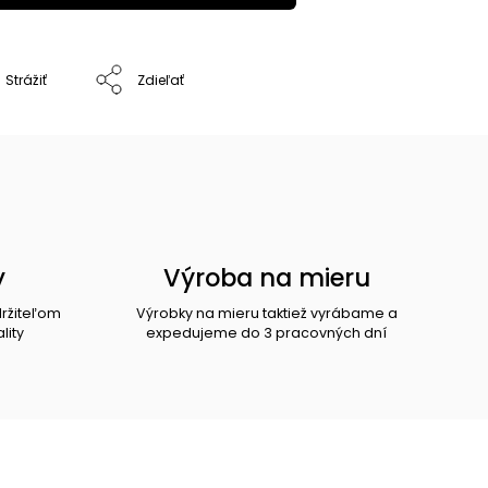
Strážiť
Zdieľať
y
Výroba na mieru
držiteľom
Výrobky na mieru taktiež vyrábame a
lity
expedujeme do 3 pracovných dní