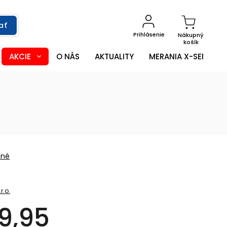
ať
Prihlásenie
Nákupný
košík
AKCIE
O NÁS
AKTUALITY
MERANIA X-SENSOR
ené
r.o.
9,95