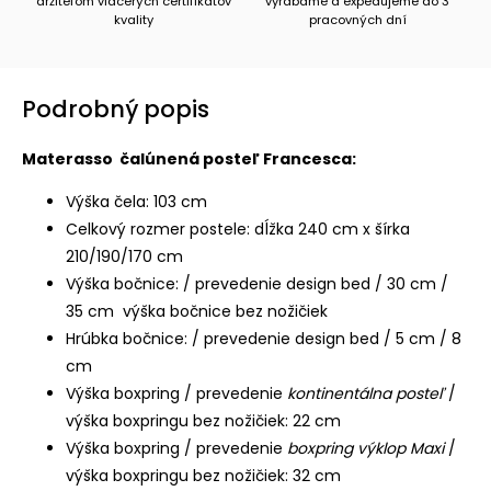
držiteľom viacerých certifikátov
vyrábame a expedujeme do 3
kvality
pracovných dní
Podrobný popis
Materasso čalúnená posteľ Francesca:
Výška čela: 103 cm
Celkový rozmer postele: dĺžka 240 cm x šírka
210/190/170 cm
Výška bočnice: / prevedenie design bed / 30 cm /
35 cm výška bočnice bez nožičiek
Hrúbka bočnice: / prevedenie design bed / 5 cm / 8
cm
Výška boxpring / prevedenie
kontinentálna posteľ
/
výška boxpringu bez nožičiek: 22 cm
Výška boxpring / prevedenie
boxpring výklop Maxi
/
výška boxpringu bez nožičiek: 32 cm