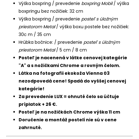
Výška boxpring / prevedenie
boxpring Mobil
/ výška
boxpringu bez nožičiek: 32 cm
Výška boxpring / prevedenie
posteľ s úložným
priestorom Metal
/ výška boxu postele bez nožičiek:
30c m / 35 cm
Hrúbka bočnice: / prevedenie
posteľ s úložným
priestorom Metal
/ 5 cm / 8 cm
Posteľ je nacenená v látke cenovej kategórie
"A" a s nožičkami Chrome a rovným čelom.
Látka na fotografii ekokoža Vienna 03
nezodpovedá cene! Spadá do vyššej cenovej
kategórie!
Za prevedenie LUX = ohnuté čelo sa účtuje
príplatok + 26 €.
Posteľ je na nožičkách Chrome výška 11 cm
Doručenie a montáž postelí nie sú v cene
zahrnuté.