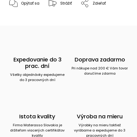
Opýtať sa
Strážiť
Zdieľať
Expedovanie do 3
Doprava zadarmo
prac. dní
Pri nákupe nad 200 € Vám tovar
doručíme zdarma
Všetky objednávky expedujeme
do 3 pracovných dní
Istota kvality
Výroba na mieru
Firma Materasso Slovakia je
Výrobky na mieru taktiež
držiteľom viacerých certifikátov
vyrábame a expedujeme do 3
kvality
pracovných dní