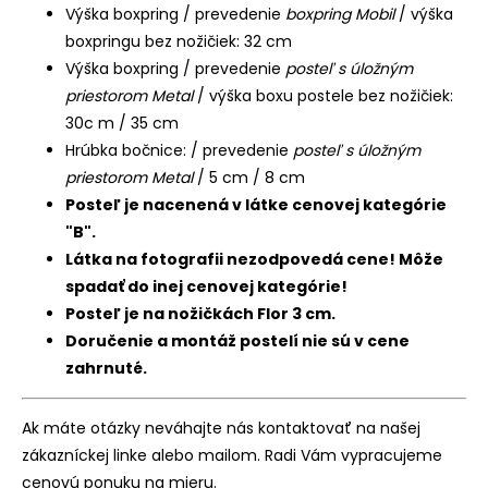
Výška boxpring / prevedenie
boxpring Mobil
/ výška
boxpringu bez nožičiek: 32 cm
Výška boxpring / prevedenie
posteľ s úložným
priestorom Metal
/ výška boxu postele bez nožičiek:
30c m / 35 cm
Hrúbka bočnice: / prevedenie
posteľ s úložným
priestorom Metal
/ 5 cm / 8 cm
Posteľ je nacenená v látke cenovej kategórie
"B".
Látka na fotografii nezodpovedá cene! Môže
spadať do inej cenovej kategórie!
Posteľ je na nožičkách Flor 3 cm.
Doručenie a montáž postelí nie sú v cene
zahrnuté.
Ak máte otázky neváhajte nás kontaktovať na našej
zákazníckej linke alebo mailom. Radi Vám vypracujeme
cenovú ponuku na mieru.