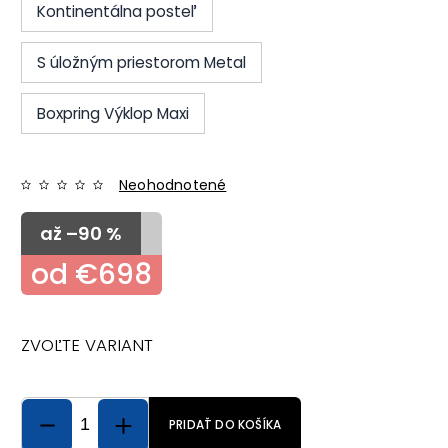
Kontinentálna posteľ
S úložným priestorom Metal
Boxpring Výklop Maxi
Neohodnotené
až –90 %
od
€698
ZVOĽTE VARIANT
PRIDAŤ DO KOŠÍKA