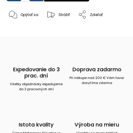
Opýtať sa
Strážiť
Zdieľať
Expedovanie do 3
Doprava zadarmo
prac. dní
Pri nákupe nad 200 € Vám tovar
doručíme zdarma
Všetky objednávky expedujeme
do 3 pracovných dní
Istota kvality
Výroba na mieru
Firma Materasso Slovakia je
Výrobky na mieru taktiež