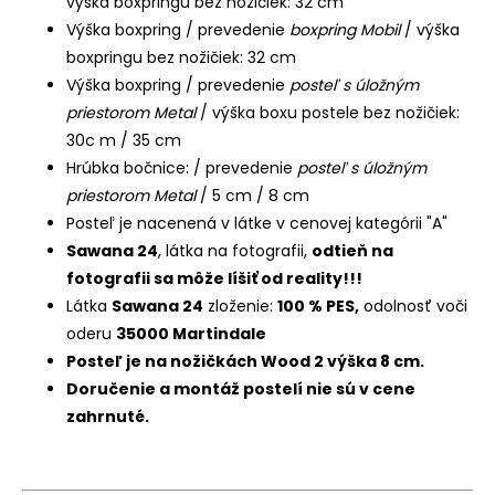
výška boxpringu bez nožičiek: 32 cm
Výška boxpring / prevedenie
boxpring Mobil
/ výška
boxpringu bez nožičiek: 32 cm
Výška boxpring / prevedenie
posteľ s úložným
priestorom Metal
/ výška boxu postele bez nožičiek:
30c m / 35 cm
Hrúbka bočnice: / prevedenie
posteľ s úložným
priestorom Metal
/ 5 cm / 8 cm
Posteľ je nacenená v látke v cenovej kategórii "A"
Sawana 24
, látka na fotografii,
odtieň na
fotografii sa môže líšiť od reality!!!
Látka
Sawana 24
zloženie:
100 % PES,
odolnosť voči
oderu
35000 Martindale
Posteľ je na nožičkách Wood 2 výška 8 cm.
Doručenie a montáž postelí nie sú v cene
zahrnuté.