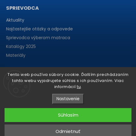
SPRIEVODCA
Aktuality
Najčastejšie otázky a odpovede
Sprievodca výberom matraca
Katalógy 2025
Materiály
Tento web používa súbory cookie. Ďalším prechádzaním
tohto webu vyjadrujete súhlas s ich používaním. Viac
informácií
tu
.
Nastavenie
Súhlasím
Copyright 2026
matraCentrum
. Všetky práva vyhradené.
Odmietnuť
Grafický návrh vytvořil a nakódoval
Shoptak.cz