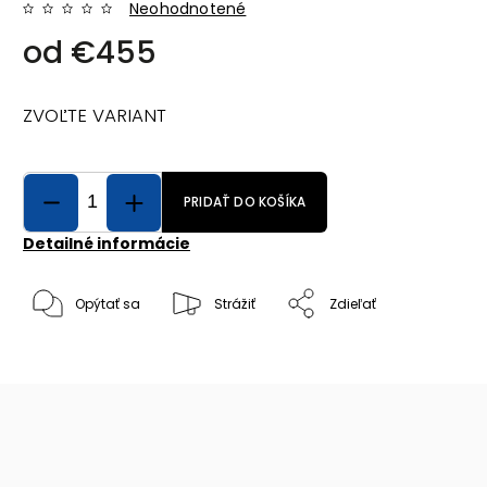
Neohodnotené
od
€455
ZVOĽTE VARIANT
PRIDAŤ DO KOŠÍKA
Detailné informácie
Opýtať sa
Strážiť
Zdieľať