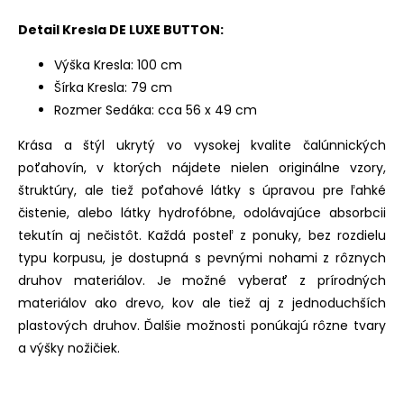
Detail Kresla DE LUXE BUTTON:
Výška Kresla: 100 cm
Šírka Kresla: 79 cm
Rozmer Sedáka: cca 56 x 49 cm
Krása a štýl ukrytý vo vysokej kvalite čalúnnických
poťahovín, v ktorých nájdete nielen originálne vzory,
štruktúry, ale tiež poťahové látky s úpravou pre ľahké
čistenie, alebo látky hydrofóbne, odolávajúce absorbcii
tekutín aj nečistôt. Každá posteľ z ponuky, bez rozdielu
typu korpusu, je dostupná s pevnými nohami z rôznych
druhov materiálov. Je možné vyberať z prírodných
materiálov ako drevo, kov ale tiež aj z jednoduchších
plastových druhov. Ďalšie možnosti ponúkajú rôzne tvary
a výšky nožičiek.