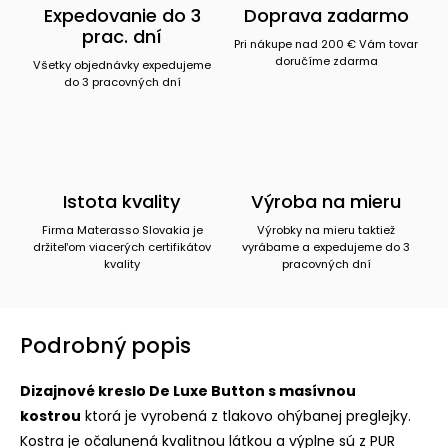
Expedovanie do 3
Doprava zadarmo
prac. dní
Pri nákupe nad 200 € Vám tovar
doručíme zdarma
Všetky objednávky expedujeme
do 3 pracovných dní
Istota kvality
Výroba na mieru
Firma Materasso Slovakia je
Výrobky na mieru taktiež
držiteľom viacerých certifikátov
vyrábame a expedujeme do 3
kvality
pracovných dní
Podrobný popis
Dizajnové kreslo De Luxe Button s masívnou
kostrou
ktorá je vyrobená z tlakovo ohýbanej preglejky.
Kostra je očalunená kvalitnou látkou a výplne sú z PUR