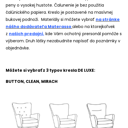
peny o vysokej hustote. Čalunenie je bez použitia
čalúnického papiera. Kreslo je postavené na masívnej
bukovej podnoži. Materiály si môžete vybrať
na stránke
nášho dodávateľa Materasso
alebo na ktorejkoľvek
z
našich predajní,
kde Vám ochotný prersonál pomôže s
výberom. Druh látky nezabudnite napísať do poznámky v
objednávke.
Môžete si vybrať z 3 typov kresla DE LUXE:
BUTTON, CLEAN, MIRACH