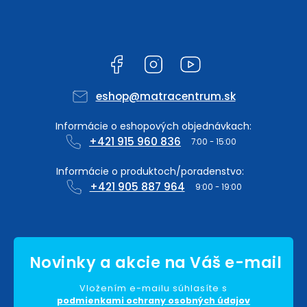
Facebook
Instagram
YouTube
eshop
@
matracentrum.sk
+421 915 960 836
+421 905 887 964
Vložením e-mailu súhlasíte s
podmienkami ochrany osobných údajov