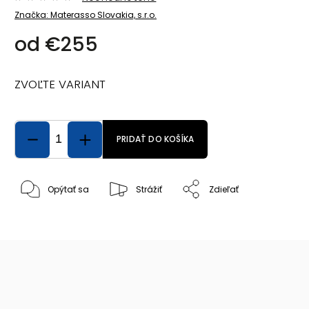
Značka:
Materasso Slovakia, s.r.o.
od
€255
ZVOĽTE VARIANT
PRIDAŤ DO KOŠÍKA
Opýtať sa
Strážiť
Zdieľať