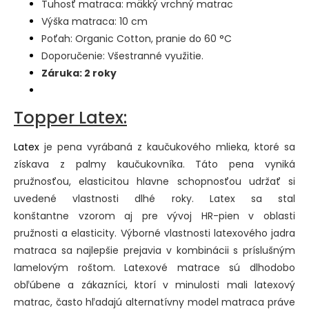
Tuhosť matraca: mäkký vrchný matrac
Výška matraca: 10 cm
Poťah: Organic Cotton, pranie do 60 °C
Doporučenie: Všestranné využitie.
Záruka: 2 roky
Topper Latex:
Latex
je pena vyrábaná z kaučukového mlieka, ktoré sa
získava z palmy kaučukovníka. Táto pena vyniká
pružnosťou, elasticitou hlavne schopnosťou udržať si
uvedené vlastnosti dlhé roky. Latex sa stal
konštantne vzorom aj pre vývoj HR-pien v oblasti
pružnosti a elasticity. Výborné vlastnosti latexového jadra
matraca sa najlepšie prejavia v kombinácii s príslušným
lamelovým roštom. Latexové matrace sú dlhodobo
obľúbene a zákazníci, ktorí v minulosti mali latexový
matrac, často hľadajú alternatívny model matraca práve