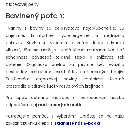
z latexovej peny.
Bavlnený poťah:
Tkaniny z bavlny sú celosvetovo najobľúbenejšie. Sú
príjemné, komfortné hypoalergénne a nedráždia
pokožku. Bavlna je vzdušná a veľmi dobre odvádza
vlhkosť, čím sa udržuje suchá klíma matraca. Má tiež
schopnosť odvádzať telesné teplo a znižovať tak
potenie. Organická bavlna sa pestuje bez využitia
pesticídov, herbicídov, insekticídov a chemických hnojív.
Používaním organickej bavlny chránime životné
prostredie a zdravie ľudí v rozvojových krajinách.
Pre lepšiu ochranu matraca a jednoduchšiu údržbu
odporúčame aj
matracový chránič!
Potrebujete pomôcť s výberom? Obráťte sa na našu
zákaznícku linku alebo si
stiahnite náš E-book!