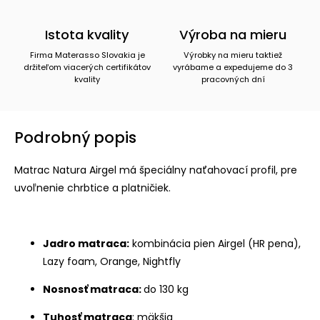
Istota kvality
Výroba na mieru
Firma Materasso Slovakia je
Výrobky na mieru taktiež
držiteľom viacerých certifikátov
vyrábame a expedujeme do 3
kvality
pracovných dní
Podrobný popis
Matrac Natura Airgel má špeciálny naťahovací profil, pre
uvoľnenie chrbtice a platničiek.
Jadro matraca:
kombinácia pien Airgel (HR pena),
Lazy foam, Orange, Nightfly
Nosnosť matraca:
do 130 kg
Tuhosť matraca
: mäkšia