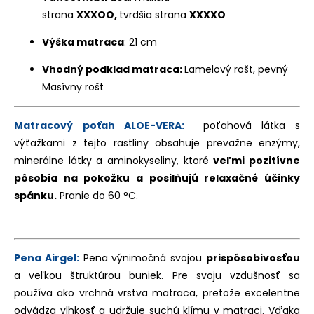
strana
XXXOO,
tvrdšia strana
XXXXO
Výška matraca
: 21 cm
Vhodný podklad matraca:
Lamelový rošt, pevný
Masívny rošt
Matracový
poťah ALOE-VERA:
poťahová látka s
výťažkami z tejto rastliny obsahuje prevažne enzýmy,
minerálne látky a aminokyseliny, ktoré
veľmi pozitívne
pôsobia na pokožku a posilňujú relaxačné účinky
spánku.
Pranie do 60 °C.
Pena Airgel:
Pena výnimočná svojou
prispôsobivosťou
a veľkou štruktúrou buniek. Pre svoju vzdušnosť sa
používa ako vrchná vrstva matraca, pretože excelentne
odvádza vlhkosť a udržuje suchú klímu v matraci. Vďaka