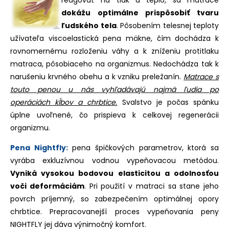
dokážu optimálne prispôsobiť tvaru
ľudského tela
. Pôsobením telesnej teploty
užívateľa viscoelastická pena mäkne, čím dochádza k
rovnomernému rozloženiu váhy a k zníženiu protitlaku
matraca, pôsobiaceho na organizmus. Nedochádza tak k
narušeniu krvného obehu a k vzniku preležanín.
Matrace s
touto penou u nás vyhľadávajú najmä ľudia po
operáciách kĺbov a chrbtice.
Svalstvo je počas spánku
úplne uvoľnené, čo prispieva k celkovej regenerácii
organizmu.
Pena Nightfly:
pena špičkových parametrov, ktorá sa
vyrába exkluzívnou vodnou vypeňovacou metódou.
Vyniká vysokou bodovou elasticitou a odolnosťou
voči deformáciám
. Pri použití v matraci sa stane jeho
povrch príjemný, so zabezpečením optimálnej opory
chrbtice. Prepracovanejší proces vypeňovania peny
NIGHTFLY jej dáva výnimočný komfort.