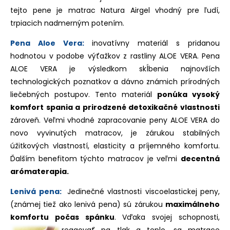
tejto pene je matrac Natura Airgel vhodný pre ľudí,
trpiacich nadmerným potením.
Pena Aloe Vera:
inovatívny materiál s pridanou
hodnotou v podobe výťažkov z rastliny ALOE VERA. Pena
ALOE VERA je výsledkom skĺbenia najnovších
technologických poznatkov a dávno známich prírodných
liečebných postupov. Tento materiál
ponúka vysoký
komfort spania a prirodzené detoxikačné vlastnosti
zároveň. Veľmi vhodné zapracovanie peny ALOE VERA do
novo vyvinutých matracov, je zárukou stabilných
úžitkových vlastností, elasticity a príjemného komfortu.
Ďalším benefitom týchto matracov je veľmi
decentná
arómaterapia.
Lenivá pena:
Jedinečné vlastnosti viscoelastickej peny,
(známej tiež ako lenivá pena) sú zárukou
maximálneho
komfortu počas spánku
. Vďaka svojej schopnosti,
reagovať
na tlak a teplo, sa matrace