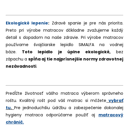
Ekologické lepenie
:
Zdravé spanie je pre nás priorita.
Preto pri výrobe matracov dôkladne zvažujeme každý
detail s dopadom na naše zdravie. Pri výrobe matracov
používame švajčiarske lepidlo SIMALFA na vodnej
báze.
Toto lepidlo je úplne ekologické,
bez
zápachu a
spĺňa aj tie najprísnejšie normy zdravotnej
nezávadnosti
.
Predĺžte životnosť vášho matraca výberom správneho
roštu. Kvalitný rošt pod váš matrac si môžete
vybrať
tu
.
Pre jednoduchšiu údržbu a zabezpečenie dokonalej
hygieny matraca odporúčame použiť aj
matracový
chránič.