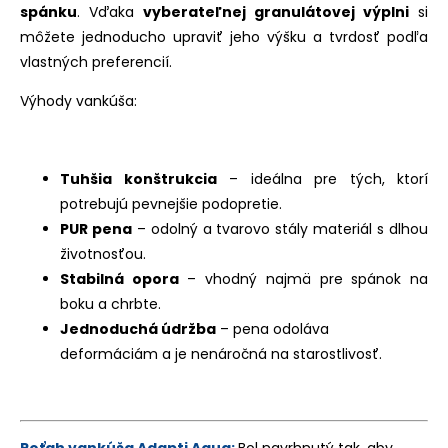
spánku
. Vďaka
vyberateľnej granulátovej výplni
si
môžete jednoducho upraviť jeho výšku a tvrdosť podľa
vlastných preferencií.
Výhody vankúša:
Tuhšia konštrukcia
– ideálna pre tých, ktorí
potrebujú pevnejšie podopretie.
PUR pena
– odolný a tvarovo stály materiál s dlhou
životnosťou.
Stabilná opora
– vhodný najmä pre spánok na
boku a chrbte.
Jednoduchá údržba
– pena odoláva
deformáciám a je nenáročná na starostlivosť.
Poťah vankúša Adapti Aqua:
Bol navrhnutý tak, aby