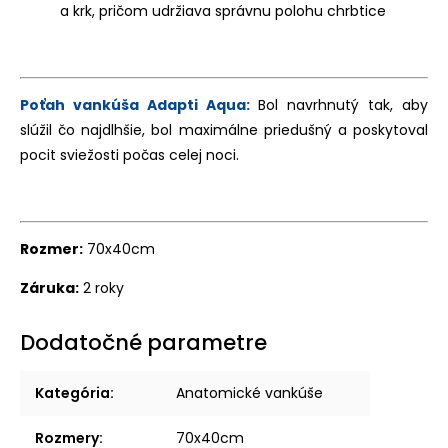
a krk, pričom udržiava správnu polohu chrbtice
Poťah vankúša Adapti Aqua:
Bol navrhnutý tak, aby
slúžil čo najdlhšie, bol maximálne priedušný a poskytoval
pocit sviežosti počas celej noci.
Rozmer:
70x40cm
Záruka:
2 roky
Dodatočné parametre
Kategória
:
Anatomické vankúše
Rozmery
:
70x40cm