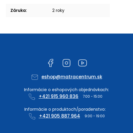
Záruka
:
2 roky
Facebook
Instagram
YouTube
eshop
@
matracentrum.sk
+421 915 960 836
+421 905 887 964