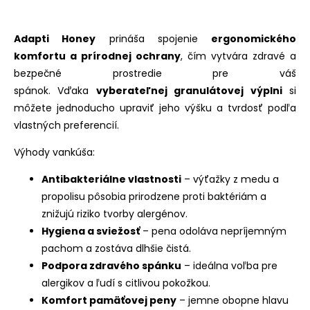
Adapti Honey
prináša spojenie
ergonomického
komfortu a prírodnej ochrany
, čím vytvára zdravé a
bezpečné prostredie pre váš
spánok. Vďaka
vyberateľnej granulátovej výplni
si
môžete jednoducho upraviť jeho výšku a tvrdosť podľa
vlastných preferencií.
Výhody vankúša:
Antibakteriálne vlastnosti
– výťažky z medu a
propolisu pôsobia prirodzene proti baktériám a
znižujú riziko tvorby alergénov.
Hygiena a sviežosť
– pena odoláva nepríjemným
pachom a zostáva dlhšie čistá.
Podpora zdravého spánku
– ideálna voľba pre
alergikov a ľudí s citlivou pokožkou.
Komfort pamäťovej peny
– jemne obopne hlavu